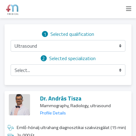
1
Selected qualification
Ultrasound
2
Selected specialization
Select...
Dr. András Tisza
Mammography, Radiology, ultrasound
Profile Details
Emlő-hónalj ultrahang diagnosztikai szakvizsgálat (15 min)
24 000 Ft