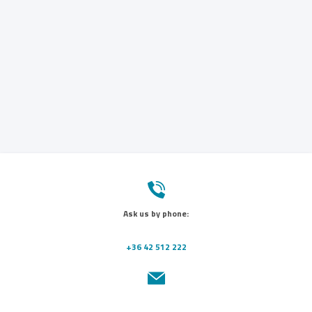
Ask us by phone:
+36 42 512 222
Send us a message: