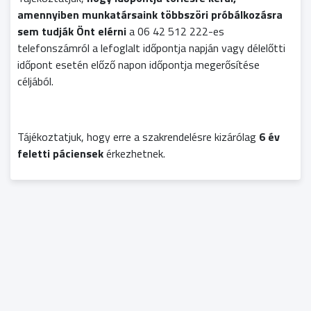
amennyiben munkatársaink többszöri próbálkozásra
sem tudják Önt elérni
a 06 42 512 222-es
telefonszámról a lefoglalt időpontja napján vagy délelőtti
időpont esetén előző napon időpontja megerősítése
céljából.
Tájékoztatjuk, hogy erre a szakrendelésre kizárólag
6 év
feletti páciensek
érkezhetnek.